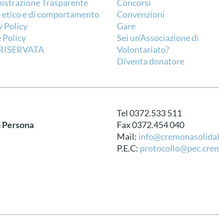
strazione Trasparente
Concorsi
 etico e di comportamento
Convenzioni
y Policy
Gare
 Policy
Sei un’Associazione di
RISERVATA
Volontariato?
Diventa donatore
Tel 0372.533 511
a Persona
Fax 0372.454 040
Mail:
info@cremonasolidal
P.E.C:
protocollo@pec.crem