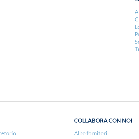
A
C
L
P
S
T
COLLABORA CON NOI
retorio
Albo fornitori