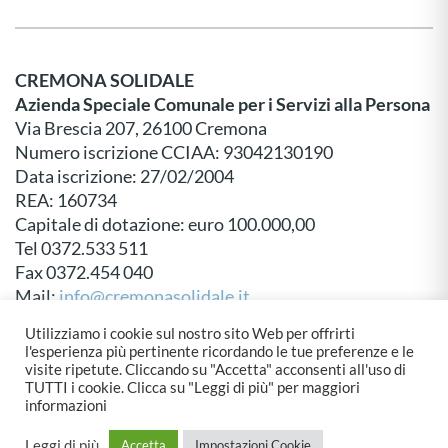
CREMONA SOLIDALE
Azienda Speciale Comunale per i Servizi alla Persona
Via Brescia 207, 26100 Cremona
Numero iscrizione CCIAA: 93042130190
Data iscrizione: 27/02/2004
REA: 160734
Capitale di dotazione: euro 100.000,00
Tel 0372.533 511
Fax 0372.454 040
Mail:
info@cremonasolidale.it
P.E.C:
protocollo@pec.cremonasolidale.it
Utilizziamo i cookie sul nostro sito Web per offrirti
l'esperienza più pertinente ricordando le tue preferenze e le
visite ripetute. Cliccando su "Accetta" acconsenti all'uso di
TUTTI i cookie. Clicca su "Leggi di più" per maggiori
informazioni
© Cremona Solidale - Created by
Emberware
&
Dueper Design
Leggi di più
Accetta
Impostazioni Cookie