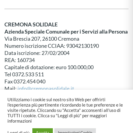
CREMONA SOLIDALE
Azienda Speciale Comunale per i Servizi alla Persona
Via Brescia 207, 26100 Cremona
Numero iscrizione CCIAA: 93042130190
Data iscrizione: 27/02/2004
REA: 160734
Capitale di dotazione: euro 100.000,00
Tel 0372.533 511
Fax 0372.454 040
Mail:
info@cremonasolidale.it
P.E.C:
protocollo@pec.cremonasolidale.it
Utilizziamo i cookie sul nostro sito Web per offrirti
l'esperienza più pertinente ricordando le tue preferenze e le
visite ripetute. Cliccando su "Accetta" acconsenti all'uso di
TUTTI i cookie. Clicca su "Leggi di più" per maggiori
informazioni
© Cremona Solidale - Created by
Emberware
&
Dueper Design
Leggi di più
Accetta
Impostazioni Cookie