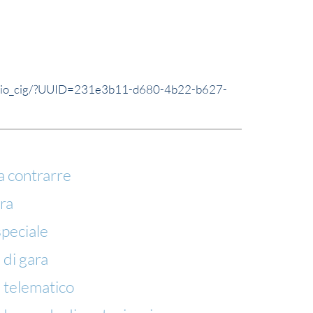
ttaglio_cig/?UUID=231e3b11-d680-4b22-b627-
a contrarre
ra
speciale
 di gara
e telematico