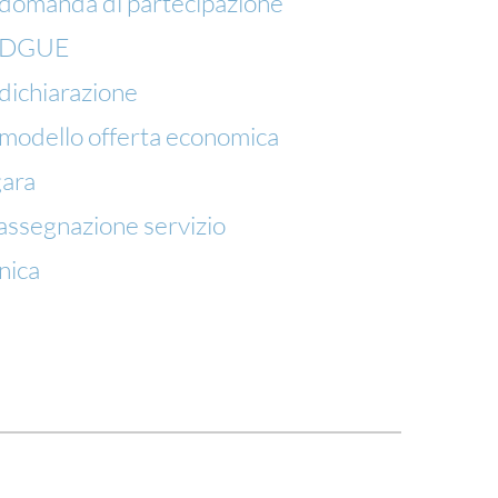
_ domanda di partecipazione
 _ DGUE
 dichiarazione
_ modello offerta economica
gara
ssegnazione servizio
nica