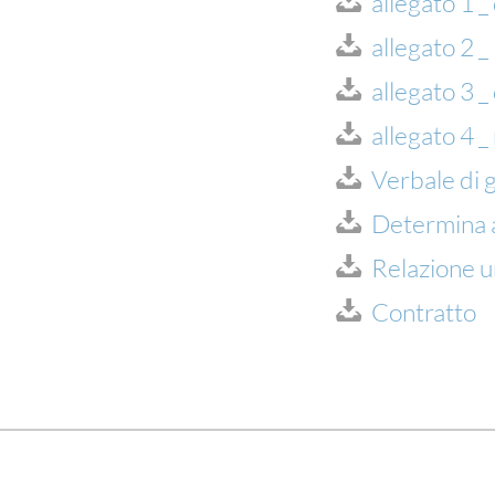
allegato 1 
allegato 2
allegato 3 _
allegato 4 
Verbale di 
Determina a
Relazione u
Contratto