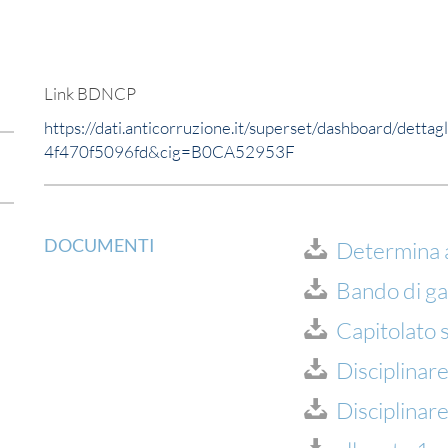
Link BDNCP
https://dati.anticorruzione.it/superset/dashboard/de
4f470f5096fd&cig=B0CA52953F
DOCUMENTI
Determina 
Bando di ga
Capitolato 
Disciplinare
Disciplinar