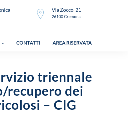
enica
Via Zocco, 21
26100 Cremona
I
CONTATTI
AREA RISERVATA
rvizio triennale
o/recupero dei
ricolosi – CIG