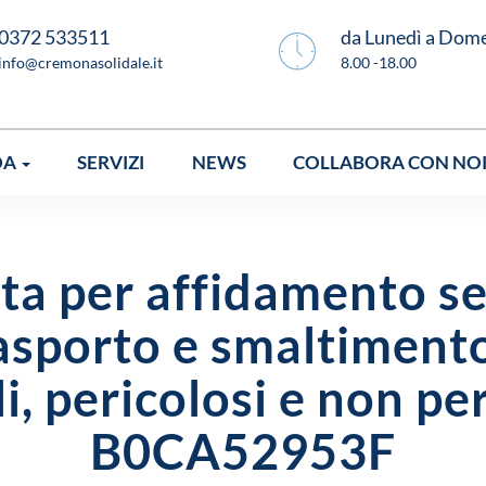
0372 533511
da Lunedì a Dom
info@cremonasolidale.it
8.00 -18.00
DA
SERVIZI
NEWS
COLLABORA CON NO
a per affidamento se
trasporto e smaltiment
ali, pericolosi e non pe
B0CA52953F