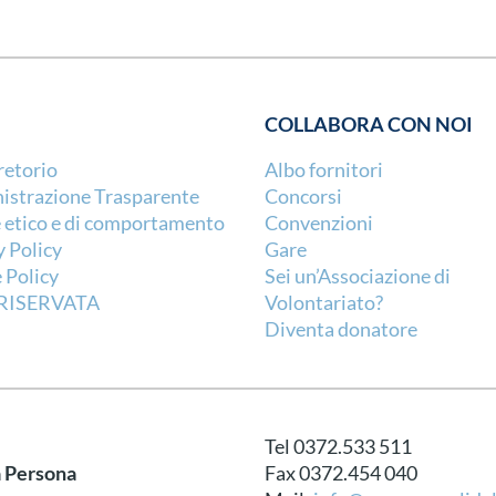
COLLABORA CON NOI
retorio
Albo fornitori
strazione Trasparente
Concorsi
 etico e di comportamento
Convenzioni
y Policy
Gare
 Policy
Sei un’Associazione di
RISERVATA
Volontariato?
Diventa donatore
Tel 0372.533 511
a Persona
Fax 0372.454 040