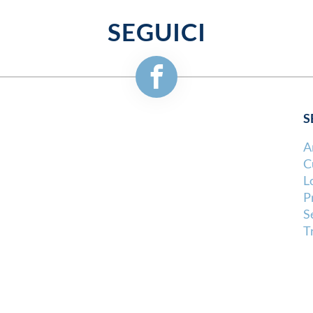
SEGUICI
S
A
C
L
P
S
T