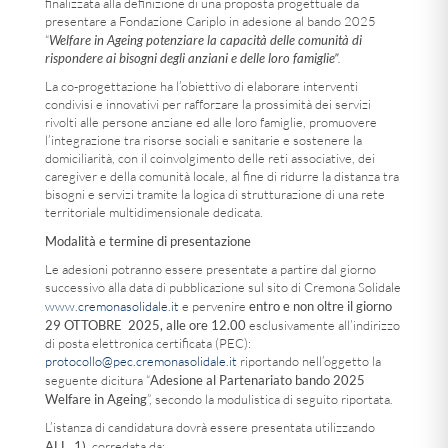
finalizzata alla definizione di una proposta progettuale da
presentare a Fondazione Cariplo in adesione al bando 2025
Welfare in Ageing
potenziare la capacità delle comunità di
“
rispondere ai bisogni degli anziani e delle loro famiglie”
.
La co-progettazione ha l’obiettivo di elaborare interventi
condivisi e innovativi per rafforzare la prossimità dei servizi
rivolti alle persone anziane ed alle loro famiglie, promuovere
l’integrazione tra risorse sociali e sanitarie e sostenere la
domiciliarità, con il coinvolgimento delle reti associative, dei
caregiver e della comunità locale, al fine di ridurre la distanza tra
bisogni e servizi tramite la logica di strutturazione di una rete
territoriale multidimensionale dedicata.
Modalità e termine di presentazione
Le adesioni potranno essere presentate a partire dal giorno
successivo alla data di pubblicazione sul sito di Cremona Solidale
entro e non oltre il giorno
www.cremonasolidale.it
e pervenire
29 OTTOBRE 2025, alle ore 12.00
esclusivamente all’indirizzo
di posta elettronica certificata (PEC):
protocollo@pec.cremonasolidale.it
riportando nell’oggetto la
Adesione al Partenariato bando 2025
seguente dicitura “
Welfare in Ageing
”, secondo la modulistica di seguito riportata.
L’istanza di candidatura dovrà essere presentata utilizzando
ALL. 1)
, corredata da: