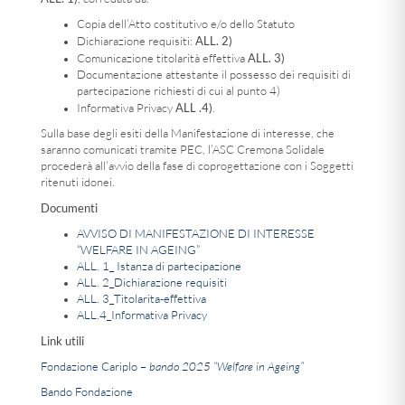
Copia dell’Atto costitutivo e/o dello Statuto
ALL. 2)
Dichiarazione requisiti:
ALL. 3)
Comunicazione titolarità effettiva
Documentazione attestante il possesso dei requisiti di
partecipazione richiesti di cui al punto 4)
ALL .4)
Informativa Privacy
.
Sulla base degli esiti della Manifestazione di interesse, che
saranno comunicati tramite PEC, l’ASC Cremona Solidale
procederà all’avvio della fase di coprogettazione con i Soggetti
ritenuti idonei.
Documenti
AVVISO DI MANIFESTAZIONE DI INTERESSE
“WELFARE IN AGEING”
ALL. 1_ Istanza di partecipazione
ALL. 2_Dichiarazione requisiti
ALL. 3_Titolarita-effettiva
ALL.4_Informativa Privacy
Link utili
Fondazione Cariplo –
bando 2025 “Welfare in Ageing”
Bando Fondazione