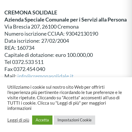
CREMONA SOLIDALE
Azienda Speciale Comunale per i Servizi alla Persona
Via Brescia 207, 26100 Cremona
Numero iscrizione CCIAA: 93042130190
Data iscrizione: 27/02/2004
REA: 160734
Capitale di dotazione: euro 100.000,00
Tel 0372.533 511
Fax 0372.454 040
Mail:
info@cremonasolidale.it
P.E.C:
protocollo@pec.cremonasolidale.it
Utilizziamo i cookie sul nostro sito Web per offrirti
l'esperienza più pertinente ricordando le tue preferenze e le
visite ripetute. Cliccando su "Accetta" acconsenti all'uso di
TUTTI i cookie. Clicca su "Leggi di più" per maggiori
informazioni
© Cremona Solidale - Created by
Emberware
&
Dueper Design
Leggi di più
Accetta
Impostazioni Cookie