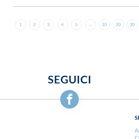
1
2
3
4
5
...
10
20
30
SEGUICI
S
A
C