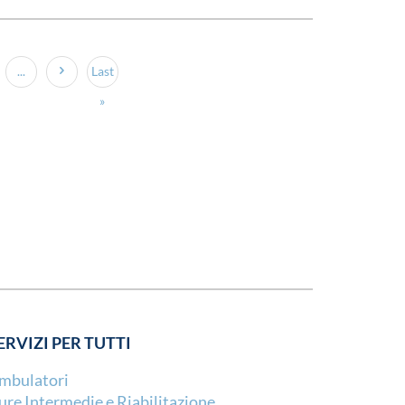
...
Last
»
ERVIZI PER TUTTI
mbulatori
ure Intermedie e Riabilitazione