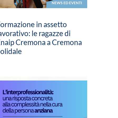
NEWS ED EVENTI
ormazione in assetto
avorativo: le ragazze di
Enaip Cremona a Cremona
olidale