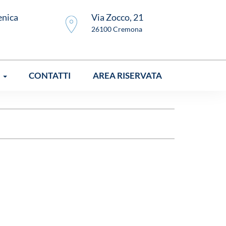
enica
Via Zocco, 21
26100 Cremona
I
CONTATTI
AREA RISERVATA