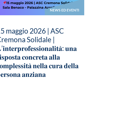
NEWS ED EVENTI
5 maggio 2026 | ASC
remona Solidale |
’𝐢𝐧𝐭𝐞𝐫𝐩𝐫𝐨𝐟𝐞𝐬𝐬𝐢𝐨𝐧𝐚𝐥𝐢𝐭𝐚̀: 𝐮𝐧𝐚
𝐢𝐬𝐩𝐨𝐬𝐭𝐚 𝐜𝐨𝐧𝐜𝐫𝐞𝐭𝐚 𝐚𝐥𝐥𝐚
𝐨𝐦𝐩𝐥𝐞𝐬𝐬𝐢𝐭𝐚̀ 𝐧𝐞𝐥𝐥𝐚 𝐜𝐮𝐫𝐚 𝐝𝐞𝐥𝐥𝐚
𝐞𝐫𝐬𝐨𝐧𝐚 𝐚𝐧𝐳𝐢𝐚𝐧𝐚