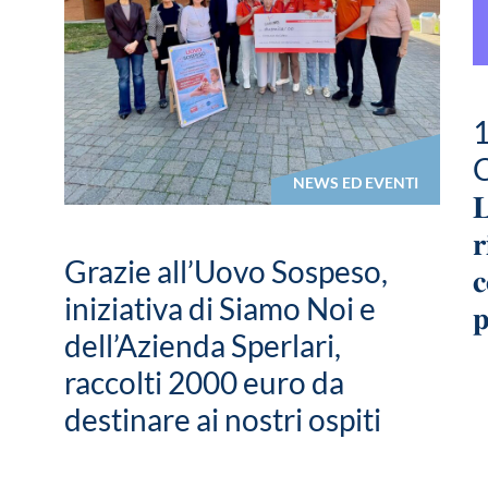
1
C
NEWS ED EVENTI
𝐋
𝐫
Grazie all’Uovo Sospeso,
𝐜
iniziativa di Siamo Noi e
𝐩
dell’Azienda Sperlari,
raccolti 2000 euro da
destinare ai nostri ospiti