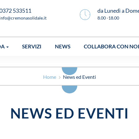
0372 533511
da Lunedì a Dom
info@cremonasolidale.it
8.00 -18.00
DA
SERVIZI
NEWS
COLLABORA CON NO
Home
News ed Eventi
NEWS ED EVENTI