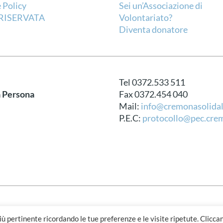
 Policy
Sei un’Associazione di
RISERVATA
Volontariato?
Diventa donatore
Tel 0372.533 511
a Persona
Fax 0372.454 040
Mail:
info@cremonasolidal
P.E.C:
protocollo@pec.crem
Design
più pertinente ricordando le tue preferenze e le visite ripetute. Clicca