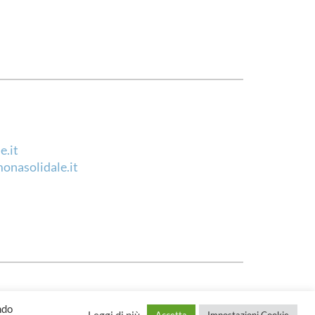
e.it
onasolidale.it
ndo