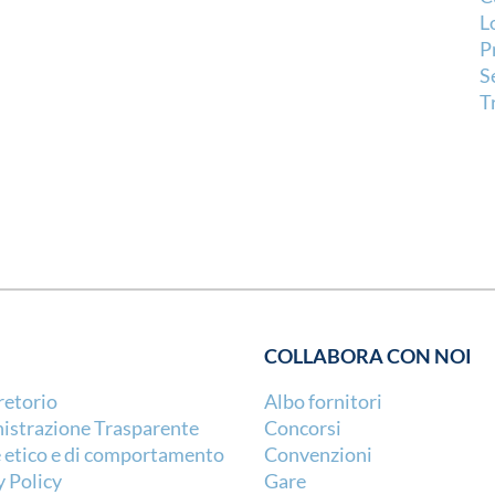
L
P
S
T
COLLABORA CON NOI
retorio
Albo fornitori
strazione Trasparente
Concorsi
 etico e di comportamento
Convenzioni
y Policy
Gare