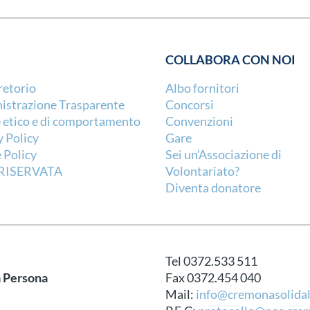
COLLABORA CON NOI
retorio
Albo fornitori
strazione Trasparente
Concorsi
 etico e di comportamento
Convenzioni
y Policy
Gare
 Policy
Sei un’Associazione di
RISERVATA
Volontariato?
Diventa donatore
Tel 0372.533 511
a Persona
Fax 0372.454 040
Mail:
info@cremonasolidal