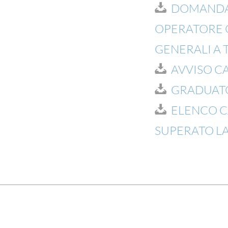
DOMANDA 
OPERATORE Q
GENERALI A
AVVISO C
GRADUATO
ELENCO C
SUPERATO L