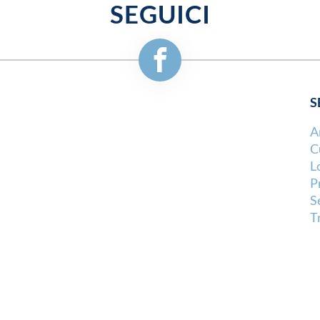
SEGUICI
S
A
C
L
P
S
T