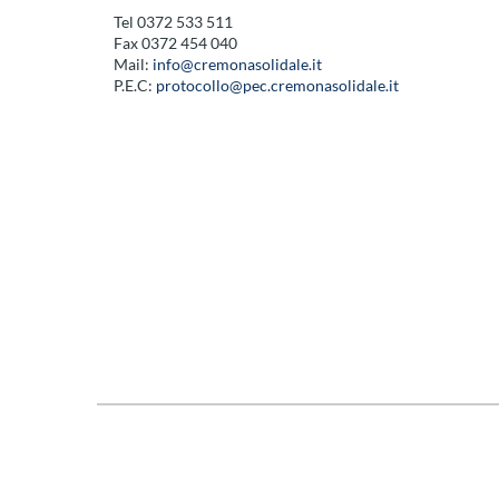
Tel 0372 533 511
Fax 0372 454 040
Mail:
info@cremonasolidale.it
P.E.C:
protocollo@pec.cremonasolidale.it