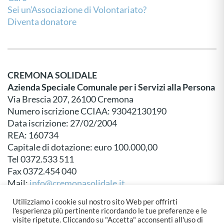
Sei un’Associazione di Volontariato?
Diventa donatore
CREMONA SOLIDALE
Azienda Speciale Comunale per i Servizi alla Persona
Via Brescia 207, 26100 Cremona
Numero iscrizione CCIAA: 93042130190
Data iscrizione: 27/02/2004
REA: 160734
Capitale di dotazione: euro 100.000,00
Tel 0372.533 511
Fax 0372.454 040
Mail:
info@cremonasolidale.it
P.E.C:
protocollo@pec.cremonasolidale.it
Utilizziamo i cookie sul nostro sito Web per offrirti
l'esperienza più pertinente ricordando le tue preferenze e le
visite ripetute. Cliccando su "Accetta" acconsenti all'uso di