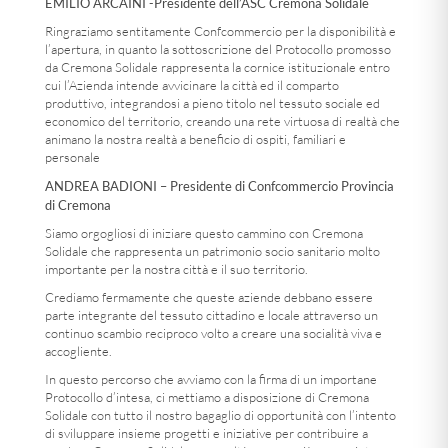
EMILIO ARCAINI -Presidente dell’ASC Cremona Solidale
Ringraziamo sentitamente Confcommercio per la disponibilità e
l’apertura, in quanto la sottoscrizione del Protocollo promosso
da Cremona Solidale rappresenta la cornice istituzionale entro
cui l’Azienda intende avvicinare la città ed il comparto
produttivo, integrandosi a pieno titolo nel tessuto sociale ed
economico del territorio, creando una rete virtuosa di realtà che
animano la nostra realtà a beneficio di ospiti, familiari e
personale
ANDREA BADIONI – Presidente di Confcommercio Provincia
di Cremona
Siamo orgogliosi di iniziare questo cammino con Cremona
Solidale che rappresenta un patrimonio socio sanitario molto
importante per la nostra città e il suo territorio.
Crediamo fermamente che queste aziende debbano essere
parte integrante del tessuto cittadino e locale attraverso un
continuo scambio reciproco volto a creare una socialità viva e
accogliente.
In questo percorso che avviamo con la firma di un importane
Protocollo d’intesa, ci mettiamo a disposizione di Cremona
Solidale con tutto il nostro bagaglio di opportunità con l’intento
di sviluppare insieme progetti e iniziative per contribuire a