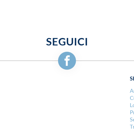
SEGUICI
S
A
C
L
P
S
T