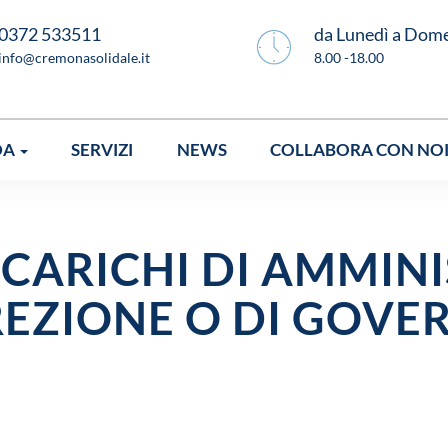
0372 533511
da Lunedì a Dom
info@cremonasolidale.it
8.00 -18.00
DA
SERVIZI
NEWS
COLLABORA CON NO
NCARICHI DI AMMIN
REZIONE O DI GOVE