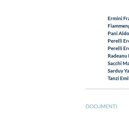
Ermini Fr
Fiammeng
Pani Ald
Perelli Er
Perelli Er
Radeanu 
Sacchi Ma
Sarduy Y
Tanzi Emi
DOCUMENTI