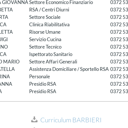
A GIOVANNA
Settore Economico Finanziario
0372 5
BETTA
RSA / Centri Diurni
0372 5
RTA
Settore Sociale
0372 5
CA
Clinica Riabilitativa
0372 5
LETTA
Risorse Umane
0372 5
UIGI
Servizio Cucina
0372 5
ANO
Settore Tecnico
0372 5
CA
Ispettorato Sanitario
0372 5
O MARIO
Settore Affari Generali
0372 5
TELLA
Assistenza Domiciliare / Sportello RSA
0372 5
RINA
Personale
0372 5
ANNA
Presidio RSA
0372 5
A
Presidio RSA
0372 5
Curriculum BARBIERI