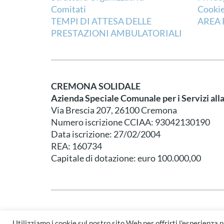
Comitati
Cookie
TEMPI DI ATTESA DELLE
AREA 
PRESTAZIONI AMBULATORIALI
CREMONA SOLIDALE
Azienda Speciale Comunale per i Servizi all
Via Brescia 207, 26100 Cremona
Numero iscrizione CCIAA: 93042130190
Data iscrizione: 27/02/2004
REA: 160734
Capitale di dotazione: euro 100.000,00
© Cremona Solidale - Created by
Emberware
&
Dueper 
Utilizziamo i cookie sul nostro sito Web per offrirti l'esperienza 