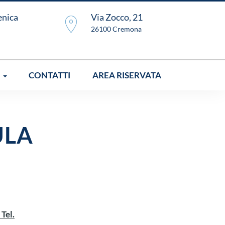
enica
Via Zocco, 21
26100 Cremona
I
CONTATTI
AREA RISERVATA
ULA
 Tel.