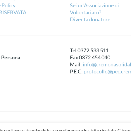
 Policy
Sei un’Associazione di
RISERVATA
Volontariato?
Diventa donatore
Tel 0372.533 511
a Persona
Fax 0372.454 040
Mail:
info@cremonasolidal
P.E.C:
protocollo@pec.crem
Design
più pertinente ricordando le tue preferenze e le visite ripetute. Clicca