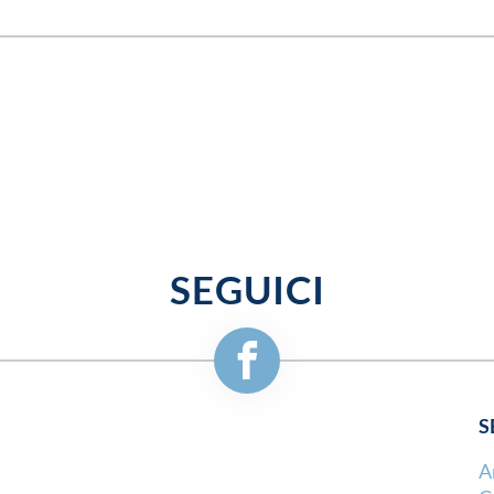
SEGUICI
S
A