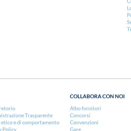
C
L
P
S
T
COLLABORA CON NOI
retorio
Albo fornitori
strazione Trasparente
Concorsi
 etico e di comportamento
Convenzioni
y Policy
Gare