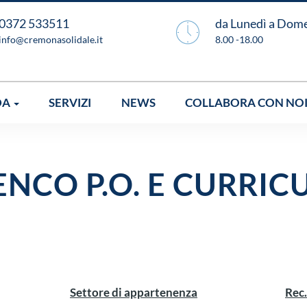
0372 533511
da Lunedì a Dom
info@cremonasolidale.it
8.00 -18.00
DA
SERVIZI
NEWS
COLLABORA CON NO
ENCO P.O. E CURRIC
Settore di appartenenza
Rec.