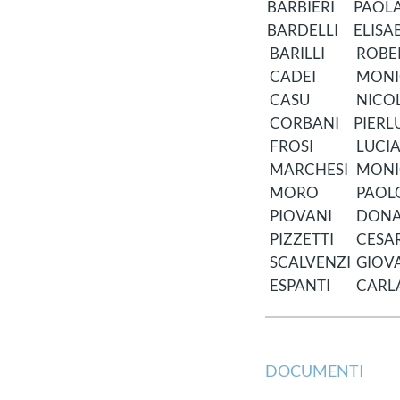
BARBIERI
PAOL
BARDELLI
ELISA
BARILLI
ROBE
CADEI
MONI
CASU
NICO
CORBANI
PIERL
FROSI
LUCI
MARCHESI
MONI
MORO
PAOL
PIOVANI
DONA
PIZZETTI
CESA
SCALVENZI
GIOV
ESPANTI
CARL
DOCUMENTI