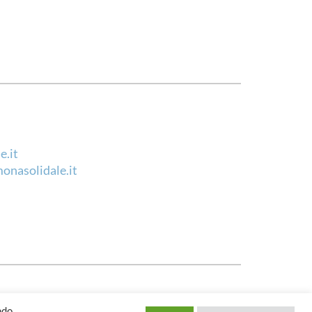
e.it
onasolidale.it
ndo